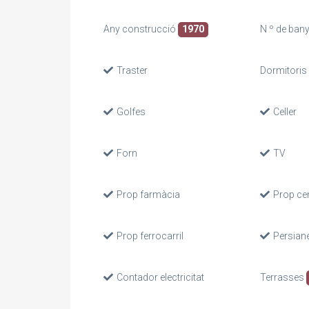
Any construcció
1970
N º de ban
Traster
Dormitoris 
Golfes
Celler
Forn
TV
Prop farmàcia
Prop ce
Prop ferrocarril
Persian
Contador electricitat
Terrasses