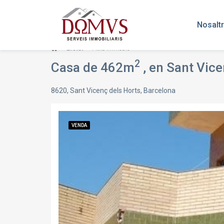
Nosalt
Llistat
Fitxa immoble
2
Casa de 462m
, en Sant Vic
8620, Sant Vicenç dels Horts, Barcelona
VENDA