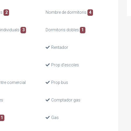
ys
2
Nombre de dormitoris
4
individuals
3
Dormitoris dobles
1
Rentador
Prop d'escoles
ntre comercial
Prop bus
es
Comptador gas
1
Gas