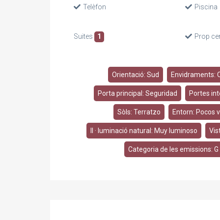
Telèfon
Piscina
Suites
1
Prop ce
Orientació: Sud
Envidraments: C
Porta principal: Seguridad
Portes int
Sòls: Terratzo
Entorn: Pocos 
Il · luminació natural: Muy luminoso
Vis
Categoria de les emissions: G