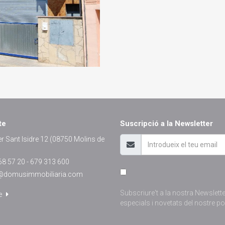
te
Suscripció a la Newsletter
r Sant Isidre 12 (08750 Molins de
8 57 20 - 679 313 600
@domusimmobiliaria.com
Subscriure't a la nostra Newslett
e
especials i novetats del nostre por