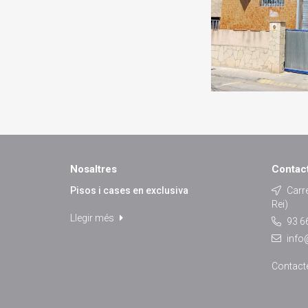
Nosaltres
Contac
Pisos i cases en exclusiva
Carre
Rei)
Llegir més
93 66
info
Contact