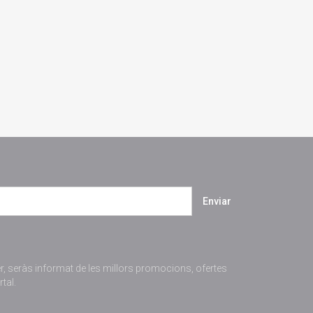
Enviar
er, seràs informat de les millors promocions, ofertes
tal.