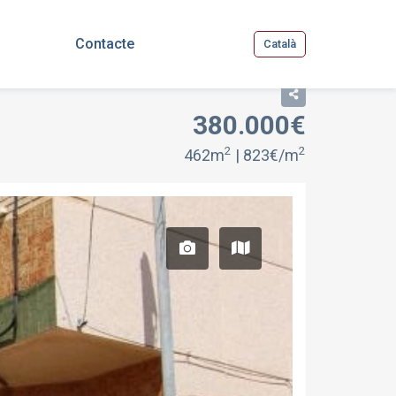
Contacte
Català
380.000€
2
2
462m
| 823€/m