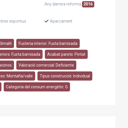
Any darrera reforma
2016
ntres esportius
Aparcament
limalit
Fusteria interior: Fusta barnisada
eriors: Fusta barnisada
Acabat parets: Pintat
vecinos
Valoració comercial: Deficiente
tes: Montaña/valle
Tipus construcció: Individual
Categoria del consum energètic: G