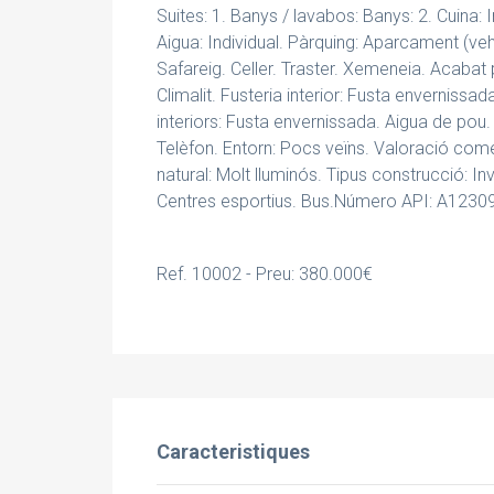
Suites: 1. Banys / lavabos: Banys: 2. Cuina:
Aigua: Individual. Pàrquing: Aparcament (vehi
Safareig. Celler. Traster. Xemeneia. Acabat 
Climalit. Fusteria interior: Fusta envernissa
interiors: Fusta envernissada. Aigua de pou
Telèfon. Entorn: Pocs veïns. Valoració comerc
natural: Molt lluminós. Tipus construcció: In
Centres esportius. Bus.Número API: A12309
Ref. 10002 - Preu: 380.000€
Caracteristiques