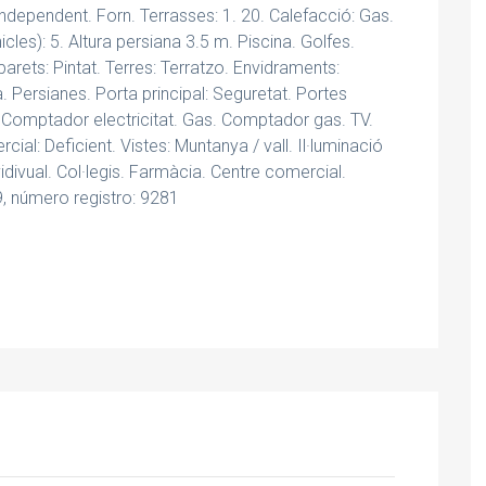
 Independent. Forn. Terrasses: 1. 20. Calefacció: Gas.
cles): 5. Altura persiana 3.5 m. Piscina. Golfes.
parets: Pintat. Terres: Terratzo. Envidraments:
da. Persianes. Porta principal: Seguretat. Portes
. Comptador electricitat. Gas. Comptador gas. TV.
ial: Deficient. Vistes: Muntanya / vall. Il·luminació
vidivual. Col·legis. Farmàcia. Centre comercial.
, número registro: 9281