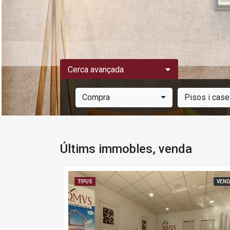
Cerca avançada
Compra
Pisos i cas
Últims immobles, venda
VENDA
TIPUS
VEND