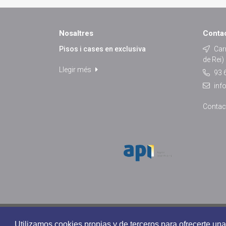
Nosaltres
Conta
Pisos i cases en exclusiva
Carr
de Rei)
Llegir més
93 6
inf
Contac
DOMUS SERVEIS IMMOBILIARIS - Tots els drets reservats
Utilizamos cookies propias y de terceros para ofrecerte 