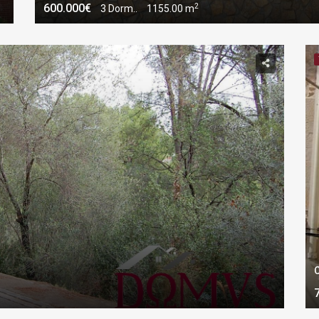
2
600.000€
3 Dorm..
1155.00 m