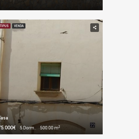
TIPUS
VENDA
Casa
2
75.000€
5 Dorm..
500.00 m