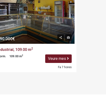
90.000€
85.000€
2
2
ndustrial, 109.00 m
Sol, m
2
2
orm.
109.00 m
Dorm.
m
Veure mes
Fa 7 hores