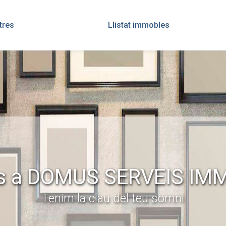
tres
Llistat immobles
s a DOMUS SERVEIS IM
Tenim la clau del teu somni