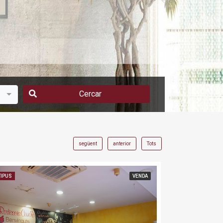
Cercar
següent
anterior
Tots
TIPUS
VENDA
TIPUS