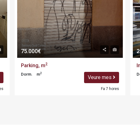
75.000€
2
2
Parking, m
I
2
Dorm.
m
D
Veure mes
es
Fa 7 hores