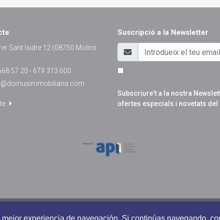
cte
Suscripció a la Newsletter
er Sant Isidre 12 (08750 Molins
68 57 20 - 679 313 600
o@domusimmobiliaria.com
Subscriure't a la nostra Newsle
te
ofertes especials i novetats del 
Política de cookies
Política de privacitat
una mejor experiencia de navegación. Si continúas navegando, 