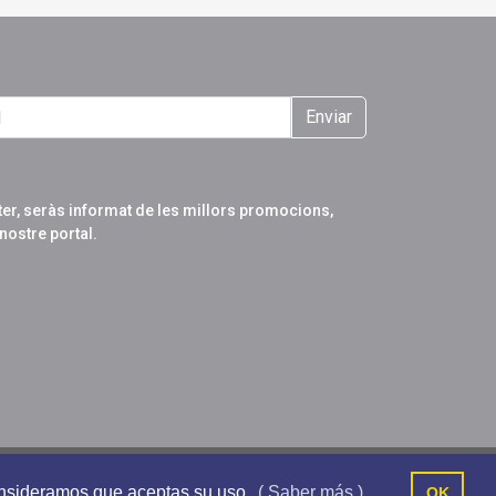
Enviar
tter, seràs informat de les millors promocions,
nostre portal.
consideramos que aceptas su uso.
( Saber más )
OK
Segueix-nos a