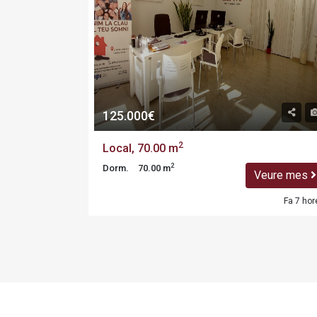
125.000€
2
Local, 70.00 m
2
Dorm.
70.00 m
eure mes
Veure mes
Fa 7 hores
Fa 7 hor