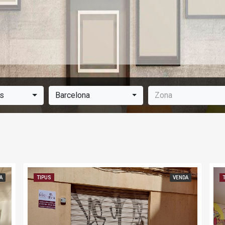
es
Barcelona
Zona
A
TIPUS
VENDA