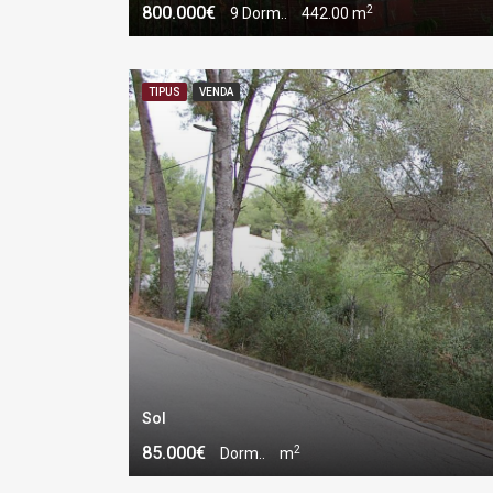
2
800.000€
9 Dorm..
442.00 m
TIPUS
VENDA
Sol
2
85.000€
Dorm..
m