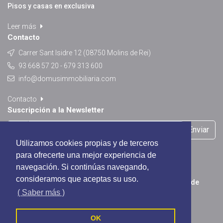
Pisos y casas en exclusiva
Leer más
Contacto
Carrer Sant Isidre 12 (08750 Molins de Rei)
93 668 57 20 - 679 313 600
info@domusimmobiliaria.com
Contacto
Suscripción a la Newsletter
Enviar
Utilizamos cookies propias y de terceros
para ofrecerte una mejor experiencia de
navegación. Si continúas navegando,
Suscribirte a nuestra Newsletter, serás informado de las
consideramos que aceptas su uso.
mejores promociones, ofertas especiales y novedades de
( Saber más )
nuestro portal.
OK